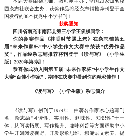
本届大赛由杂志铺、教师苑主办，全国20家知名校
园杂志社联合主办，获奖作品将经杂志铺推荐刊登于全
国发行的38本优秀中小学书刊！
获奖通知
四川省南充市南部县第三小学王俊棋同学：
你的参赛作品《桂香时节遇上您》在杂志铺第五
届“未来作家杯”中小学生作文大赛中荣获“优秀作品
奖”，作品经杂志铺推荐将刊登于《读与写》（小学生
版）2020年第8期！
恭喜你成功入围第五届“未来作家杯”中小学生作文
大赛“百佳小作家”，期待在决赛中看到你的精彩佳作！
《读与写》（小学生版）
杂志简介
《读与写》创刊于1979年，由著名作家冰心题写刊
名。杂志融“可读性、实用性、趣味性、知识性”于一
体，从阅读拓展、写作提升、趣味科普等方面帮助中小
学生开阔阅读视野、开发形象思维、积淀语文素养、提